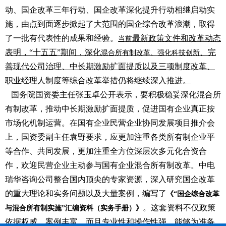
动、国企改革三年行动、国企改革深化提升行动相继启动实
施，由点到面逐步掀起了大范围的国企综合改革浪潮，取得
了一批有代表性的成果和经验。
最新政策文件和改革动态
当前
表明，“十五五”期间，深化
、完
混合所有制改革、
强化科技创新
善现代公司治理、中长期激励扩面提质以及三项制度改革、
职业经理人制度等综合改革举措仍将继续深入推进。
国务院国资委主任张玉卓公开表示，要积极稳妥深化混合所
有制改革，推动中长期激励扩面提质，促进国有企业真正按
市场化机制运营。在国有企业民营企业协同发展项目推介会
上，国资委副主任袁野要求，应更加注重各类所有制企业平
等合作、共同发展，更加注重全方位深层次多元化合资合
作，欢迎民营企业主动参与国有企业混合所有制改革。
中电
瑞华咨询公司整合国内顶尖的专家资源，深入研究国企改革
的重大理论和实务问题以及大量案例，编写了
《“国企综合改革
。这套资料不仅政策
与混合所有制实施”汇编资料（实务手册）》
依据权威、案例丰富，而且专业性和操作性强，能够为准备