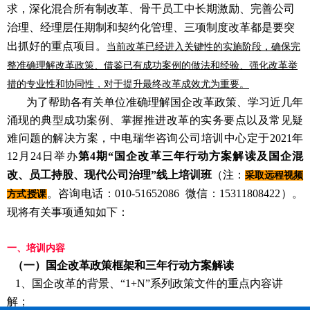
求，深化混合所有制改革、骨干员工中长期激励、完善公司
治理、经理层任期制和契约化管理、三项制度改革都是要突
出抓好的重点项目。
当前改革已经进入关键性的实施阶段，确保完
整准确理解改革政策、借鉴已有成功案例的做法和经验、强化改革举
措的专业性和协同性，对于提升最终改革成效尤为重要。
为了帮助各有关单位准确理解国企改革政策、学习近几年
涌现的典型成功案例、掌握推进改革的实务要点以及常见疑
难问题的解决方案，中电瑞华咨询公司培训中心
定于2021年
12月24日举办
第4期“国企改革三年行动方案解读及国企混
改、员工持股、现代公司治理”线上培训班
（注：
采取远程视频
。咨询电话：010-51652086 微信：15311808422）。
方式授课
现将有关事项通知如下：
一、培训内容
（一）国企改革政策框架和三年行动方案解读
1、国企改革的背景、“1+N”系列政策文件的重点内容讲
解；