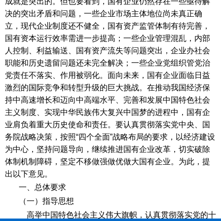
成就是突出的。但也要看到，国有企业仍然存在一些亟待解
决的突出矛盾和问题，一些企业市场主体地位尚未真正确
立，现代企业制度还不健全，国有资产监管体制有待完善，
国有资本运行效率需进一步提高；一些企业管理混乱，内部
人控制、利益输送、国有资产流失等问题突出，企业办社会
职能和历史遗留问题还未完全解决；一些企业党组织管党治
党责任不落实、作用被弱化。面向未来，国有企业面临日益
激烈的国际竞争和转型升级的巨大挑战。在推动我国经济保
持中高速增长和迈向中高端水平、完善和发展中国特色社会
主义制度、实现中华民族伟大复兴中国梦的进程中，国有企
业肩负着重大历史使命和责任。要认真贯彻落实党中央、国
务院战略决策，按照“四个全面”战略布局的要求，以经济建设
为中心，坚持问题导向，继续推进国有企业改革，切实破除
体制机制障碍，坚定不移做强做优做大国有企业。为此，提
出以下意见。
一、总体要求
（一）指导思想
高举中国特色社会主义伟大旗帜，认真贯彻落实党的十