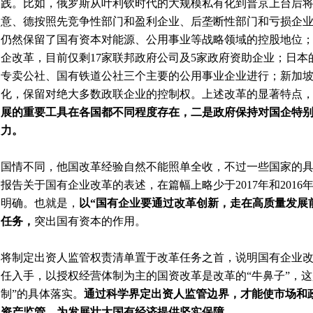
践。比如，俄罗斯从叶利钦时代的大规模私有化到普京上台后
意、德按照先竞争性部门和盈利企业、后垄断性部门和亏损企
仍然保留了国有资本对能源、公用事业等战略领域的控股地位
企改革，目前仅剩17家联邦政府公司及5家政府资助企业；日
专卖公社、国有铁道公社三个主要的公用事业企业进行；
新加
化，保留对绝大多数政联企业的控制权。上述改革的显著特点
展的重要工具在各国都不同程度存在，二是政府保持对国企特
力。
国情不同，他国改革经验自然不能照单全收，不过一些国家的具体
报告关于国有企业改革的表述，在篇幅上略少于2017年和201
明确。也就是，
以“国有企业要通过改革创新，走在高质量发展
任务，
突出国有资本的作用。
将制定出资人监管权责清单置于改革任务之首，说明国有企业
任入手，以授权经营体制为主的国资改革是改革的“牛鼻子”，这
制”的具体落实。
通过科学界定出资人监管边界，才能使市场和
资产监管，为发展壮大国有经济提供坚实保障。