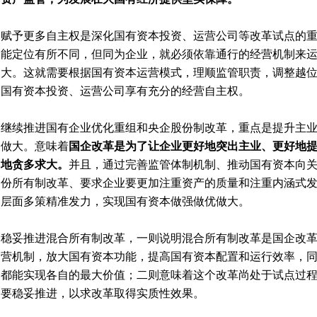
赋予更多自主权是深化国有资本
投资
、运营公司等改革试点的
能定位有所不同，但同为企业，就必须依靠通行的经营机制来
大。这就需要根据国有资本运营模式，理顺监管职责，调整越
国有资本投资、运营公司享有充分的经营自主权。
继续推进国有企业优化重组和央企股份制改革，重点是提升主
做大。意味着
国企改革是为了让企业更好地突出主业、更好地
地贪多求大。
并且，通过完善监管体制机制、推动国有资本向
份所有制改革、要求企业要更加注重资产的质量和注重内涵式
层面多策精准发力，实现国有资本做强做优做大。
稳妥推进混合所有制改革，一则说明混合所有制改革是国企改
营机制，放大国有资本功能，提高国有资本配置和运行效率，
都能实现各自的最大价值；二则意味着这个改革尚处于试点过
要稳妥推进，以求改革取得实质性效果。