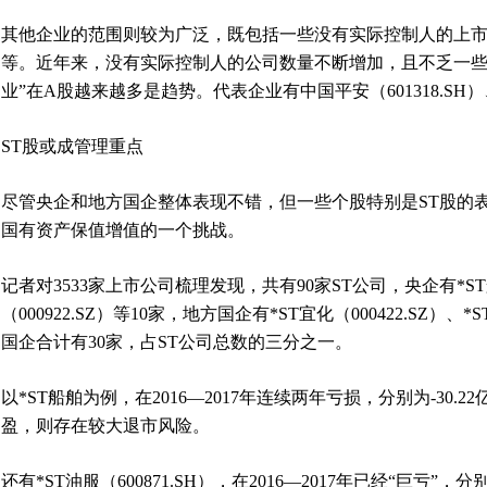
其他企业的范围则较为广泛，既包括一些没有实际控制人的上
等。近年来，没有实际控制人的公司数量不断增加，且不乏一些
业”在A股越来越多是趋势。代表企业有中国平安（601318.SH）、
ST股或成管理重点
尽管央企和地方国企整体表现不错，但一些个股特别是ST股的
国有资产保值增值的一个挑战。
记者对3533家上市公司梳理发现，共有90家ST公司，央企有*ST船舶
（000922.SZ）等10家，地方国企有*ST宜化（000422.SZ）、*
国企合计有30家，占ST公司总数的三分之一。
以*ST船舶为例，在2016—2017年连续两年亏损，分别为-30.2
盈，则存在较大退市风险。
还有*ST油服（600871.SH），在2016—2017年已经“巨亏”，分别