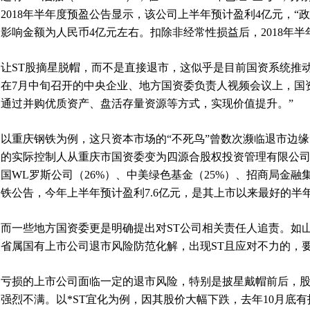
2018年半年度预盈公告显示，该公司上半年预计盈利4亿元，
影响金额为人民币4亿元左右。扣除非经常性损益后，2018年半
让ST股摘星脱帽，而不是直接退市，这似乎是目前国资系统推动
在7月中旬召开的中央企业、地方国资委负责人视频会议上，国
通过并购优质资产、盘活存量资源等方式，实现价值提升。”
以重庆钢铁为例，这只资本市场的“不死鸟”曾数次濒临退市边缘
的实际控制人从重庆市国资委变为四源合股权投资管理有限公司
国WL罗斯公司（26%）、中美绿色基金（25%）、招商局金融集
铁公告，今年上半年预计盈利7.6亿元，是其上市以来最好的半
而一些地方国资委更是明确提出对ST公司相关责任人追责。如山
省属国有上市公司退市风险防范化解，出现ST且应对不力的，
亏损的上市公司面临一定的退市风险，特别是披星戴帽前后，
强烈不满。以*ST宜化为例，因其股价大幅下跌，去年10月底有