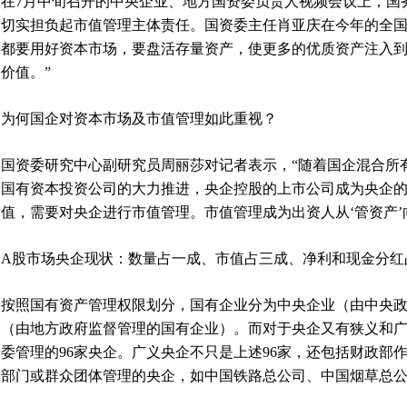
在7月中旬召开的中央企业、地方国资委负责人视频会议上，国
切实担负起市值管理主体责任。国资委主任肖亚庆在今年的全国
都要用好资本市场，要盘活存量资产，使更多的优质资产注入
价值。”
为何国企对资本市场及市值管理如此重视？
国资委研究中心副研究员周丽莎对记者表示，“随着国企混合所
国有资本投资公司的大力推进，央企控股的上市公司成为央企
值，需要对央企进行市值管理。市值管理成为出资人从‘管资产’向
A股市场央企现状：数量占一成、市值占三成、净利和现金分红
按照国有资产管理权限划分，国有企业分为中央企业（由中央
（由地方政府监督管理的国有企业）。而对于央企又有狭义和
委管理的96家央企。广义央企不只是上述96家，还包括财政部
部门或群众团体管理的央企，如中国铁路总公司、中国烟草总