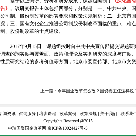
基于以上调研、分析和研究成果，课题组编制了
《深化国
告》
。该研究报告主体包括四部分，分别是：一、中共中央、
公司制、股份制改革的部署要求和政策法规解析；二、北京市
况；三、国有文化企业推进公司制股份制改革面临的重点、难
制、股份制改革的十点建议。
2017
年
9
月
15
日，课题组按时向中共中央宣传部提交课题研
调查的翔实度与覆盖面、政策和理论及实务研究的深度与广度
性质研究结论的参考价值等方面，北京市委宣传部、北京市文
上一篇：
今年国企改革怎么改？国资委主任这样说
新闻资讯
|
咨询服务
|
培训课程
|
改革案例
|
政策法规
|
关于我们
|
联系我
Copyrights Reserved @2015
中瑞国资国企改革网
京ICP备10024427号-5