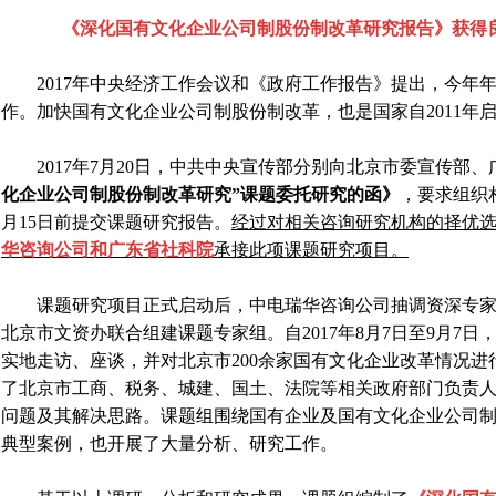
《深化国有文化企业公司制股份制改革研究
报告》获得
2017
年中央经济工作会议和《政府工作报告》提出，今年
作。加快国有文化企业公司制股份制改革，也是国家自
2011
年
2017
年
7
月
20
日，中共中央宣传部分别向北京市委宣传部、
化企业公司制股份制改革研究”课题委托研究的函》
，要求组织
月
15
日前提交课题研究报告。
经过对相关咨询研究机构的择优
华咨询公司和广东省社科院
承接此项课题研究项目。
课题研究项目正式启动后，中电瑞华咨询公司抽调资深专
北京市文资办联合组建课题专家组。自
2017
年
8
月
7
日至
9
月
7
日
实地走访、座谈，并对北京市
200
余家国有文化企业改革情况进
了北京市工商、税务、城建、国土、法院等相关政府部门负责人
问题及其解决思路。课题组围绕国有企业及国有文化企业公司
典型案例，也开展了大量分析、研究工作。